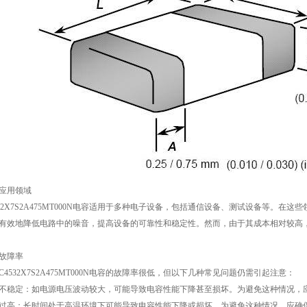
应用领域
532X7S2A475MT000N电容适用于多种电子设备，包括通信设备、测试设备等。
有效地降低电路中的噪音，提高设备的可靠性和稳定性。然而，由于其成本相对较高
故障率
C4532X7S2A475MT000N电容的故障率很低，但以下几种常见问题仍需引起注意：
不稳定：如电源电压波动较大，可能导致电容性能下降甚至损坏。为避免这种情况，
过高：长时间处于高温环境下可能导致电容性能下降或损坏。为避免这种情况，应确