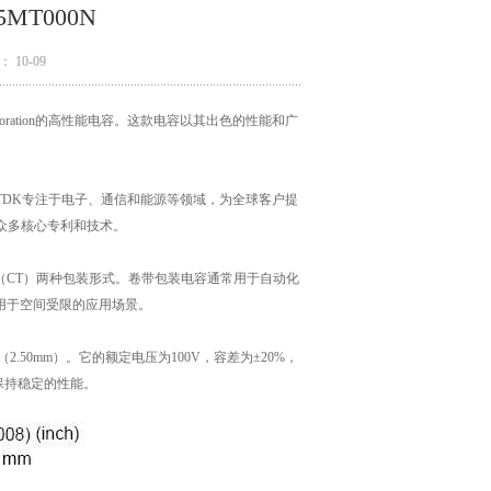
5MT000N
 10-09
rporation的高性能电容。这款电容以其出色的性能和广
东京。TDK专注于电子、通信和能源等领域，为全球客户提
众多核心专利和技术。
剪切带（CT）两种包装形式。卷带包装电容通常用于自动化
用于空间受限的应用场景。
寸（2.50mm）。它的额定电压为100V，容差为±20%，
能保持稳定的性能。