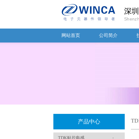
深圳
Shenzh
网站首页
公司简介
TDK-EPCOS热敏电阻 B57351V5103H060
T
产品中心
TDK贴片电感