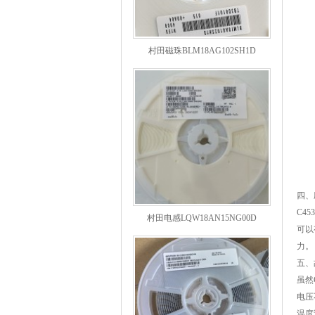
村田磁珠BLM18AG102SH1D
四、
村田电感LQW18AN15NG00D
C4
可以
力。
五、
虽然
电压
温度