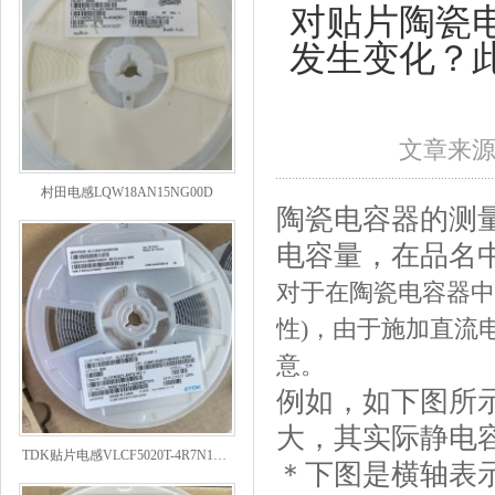
对贴片陶瓷
发生变化？
文章来
村田电感LQW18AN15NG00D
陶瓷电容器的测量
电容量，在品名中
对于在陶瓷电容器中又
性)，由于施加直流
意。
例如，如下图所
大，其实际静电
TDK贴片电感VLCF5020T-4R7N1R7-1
＊下图是横轴表示