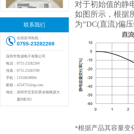
对于初始值的静
如图所示，根据
为”DC(直流)偏
联系我们
全国咨询热线：
0755-23282269
村田电感LQW15AN47NG80D
深圳市智成电子有限公司
电话：
0755-23282269
传真：
0755-23283709
手机：
13510639094
邮箱：
4254731@qq.com
地址：
深圳市宝安区西乡镇桃源大
厦B座302
村田电容GRM31CR71C106KAC7L
*根据产品其容量变