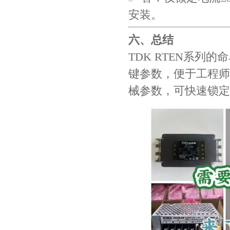
安装。
TDK车规电容CGA4J1X7R1E475KT0Y0E
六、总结
TDK RTEN系列
键参数，便于工程师
械参数，可快速锁定