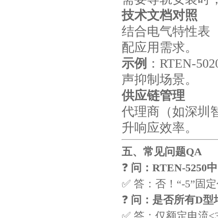
TDK车规电容CGA9P3X7S2A156MT0Y0N
技术文档对照
结合电气特性表
配应用需求。
示例
：RTEN-5
声抑制场景。
供应链管理
代理商（如深圳
TDK-EPCOS热敏电阻 B57351V5103H060
升响应效率。
五、常见问题QA
❓
问：RTEN-5250
✅ 答：否！“-5”固
❓
问：是否所有D型
✅ 答：仅额定电流≤