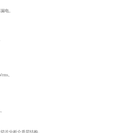
部漏电。
。
rms。
化。
作切片分析介质层结构。