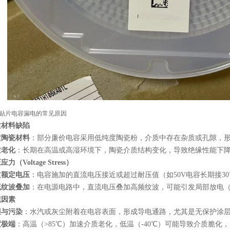
贴片电容漏电的常见原因
质材料缺陷
质陶瓷材料
：部分廉价电容采用低纯度陶瓷粉，介质中存在杂质或孔隙，
质老化
：长期在高温或高湿环境下，陶瓷介质结构变化，导致绝缘性能下
力（Voltage Stress）
过额定电压
：电容施加的直流电压接近或超过耐压值（如50V电容长期接3
流纹波叠加
：在电源电路中，直流电压叠加高频纹波，可能引发局部放电（Partial
境因素
湿与污染
：水汽或灰尘附着在电容表面，形成导电通路，尤其是无保护涂
度极端
：高温（>85℃）加速介质老化，低温（-40℃）可能导致介质脆化