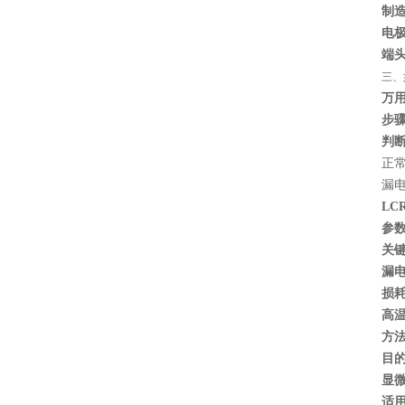
制
电
端
三、
万
步
判
正
漏
村田电容GRM31CR61E335KA88L
LC
参
关
漏电
损
高
方
目
显
适