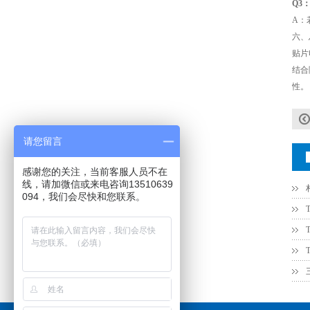
Q3
A：
TDK车规电容CGA4J1X7R1E475KT0Y0E
六、
贴片
结合
性。
请您留言
感谢您的关注，当前客服人员不在
线，请加微信或来电咨询13510639
094，我们会尽快和您联系。