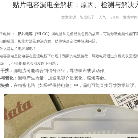
贴片电容漏电全解析：原因、检测与解决方
文章来源：智成电子
人气： 2,435
发表时间：
子电路中，
贴片电容（MLCC）
漏电是常见但易被忽视的故障，可能导致电路性能下
电的成因、检测方法及解决方案，助你快速定位并解决问题。
什么是贴片电容漏电？
电容漏电是指电容在直流电压下出现非预期的电流路径，导致电荷通过介质或表面逐渐流失的现
A级），但长期积累会引发以下问题：
路干扰
：漏电流可能耦合到信号路径，导致噪声或误动作。
热与老化
：漏电产生热量，加速电容介质老化，缩短寿命。
能失效
：在精密电路（如采样保持电路）中，漏电可能直接导致数据错误