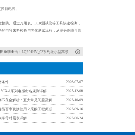
更换新电容。
度预防。通过万用表、LCR测试仪等工具快速检测，
格的电容来料检验与老化测试流程，从源头保障可靠
田重磅出击！LQP01HV_02系列微小型高频片状电感器惊艳商品化
储条件
2026-07-07
3015CX-1系列电感命名规则详解
2025-12-08
贴片电感焊接不良全解析：五大常见问题及解决方案
2025-10-09
村田贴片电容能否串联接使用？采购工程师必须掌握的关键要点
2025-09-16
数字母对照表详解
2025-06-24