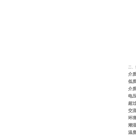
村田电感LQW15AN47NG80D
二、
介
低
介
电压应
超
交
环
潮
温
村田电容GRM31CR71C106KAC7L