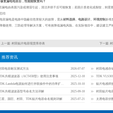
：修复漏电电容后，性能能恢复吗？
若漏电由表面污染或潮湿引起，清洁并烘干后可能恢复；若因介质老化或裂纹，则需
总结
电容漏电是电路中隐蔽但危害较大的故障，需从
材料选择、电路设计、环境控制
多维
降额使用、三防处理等解决方案，可有效降低漏电风险。在实际项目中，建议建立严
上一篇:
村田贴片电容现货库存表
下一篇:
村
推荐资讯
村田电容耐压测试方法
2026-07-07
村田电感存
TDK共模滤波器（ACT45B型）使用注意事项
2025-12-18
TDK VLS
TDK-Lambda电源如何进行并联操作中的功率扩展？
2025-10-10
TDK共模滤波器型号命名方法详解
2025-09-18
三星、国巨、村田、TDK贴片电容命名规则详解
2025-07-21
太诱电容伏