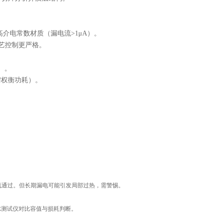
等高介电常数材质（漏电流>1μA）。
其工艺控制更严格。
）。
需权衡功耗）。
。
流通过。但长期漏电可能引发局部过热，需警惕。
R测试仪对比容值与损耗判断。