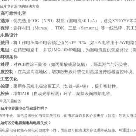
贴片电容漏电的解决方案
换高可靠性电容
质选择
：优先选用COG（NPO）材质（漏电流<0.1μA），避免X7R/Y5V
牌保障
：选择村田（Murata）、TDK、三星（Samsung）等一线品牌，
化电路设计
额使用
：将工作电压降至电容额定值的50%-70%（如50V电容用于25V电路
联电阻
：在精密电路中，并联1MΩ-10MΩ电阻，为漏电流提供旁路路径（
善环境条件
防处理
：对PCB喷涂三防漆（如丙烯酸或聚氨酯），隔离潮气与污染物。
湿度控制
：在高温高湿地区，增加散热设计或使用温湿度传感器监控环境
造工艺优化
头涂覆
：采用多层端电极涂覆工艺（如镍+锡+银），提升密封性。
观检验
：增加AOI（自动光学检测）环节，剔除表面缺陷电容。
常见问题解答
：贴片电容漏电会导致爆炸吗？
通常不会。漏电是缓慢的电荷流失过程，而电容爆炸多因介质击穿（短路）导致大电
：如何区分电容漏电与电容失效？
漏电是电容仍能存储电荷但效率下降，而失效可能表现为容值骤降或短路。可通过LC