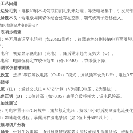
造工艺问题
极边缘毛刺
：电极印刷不均匀或切割毛刺未处理，导致电场集中，引发局
头涂覆不良
：端电极与陶瓷体结合处存在空隙，潮气或离子迁移侵入。
如何检测贴片电容漏电？
用表初步筛查
骤
：将万用表调至电阻档（如20MΩ量程），红黑表笔分别接触电容两引脚
断
：
常电容：初始显示低电阻（充电），随后逐渐趋向无穷大（∞）。
电电容：电阻值稳定在较低范围（如<10MΩ），或缓慢下降。
R测试仪精准测量
数设置
：选择“串联等效电路（Cs-Rs）”模式，测试频率设为1kHz，电压0.5V
键指标
：
流（IL）
：通过公式IL = V/|Z|计算（V为测试电压，Z为阻抗）。
耗角正切（D）
：D值过高（如>0.05）表明介质损耗大，漏电风险高。
温加速测试
法
：将电容置于85℃环境中，施加额定电压，持续48小时后测量漏电流变
的
：加速老化过程，暴露潜在漏电缺陷（如D值上升50%以上）。
微镜与切片分析
用场景
：针对失效电容，通过显微镜观察表面裂纹或端头涂覆缺陷，或制