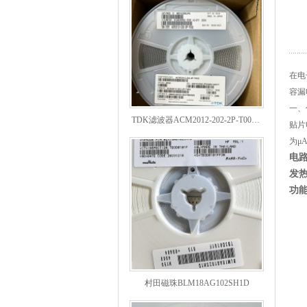
在电
容漏
TDK滤波器ACM2012-202-2P-T002参数
一、
贴片
为μ
电
发
功
村田磁珠BLM18AG102SH1D