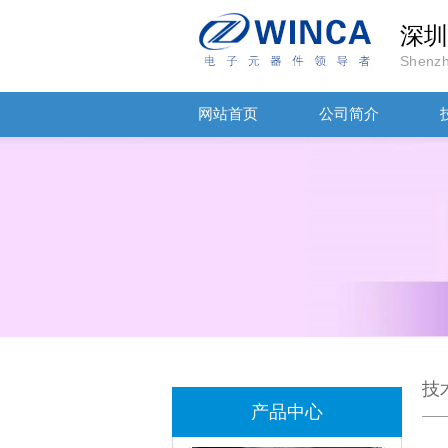
深圳
Shenzh
网站首页
公司简介
TDK-EPCOS热敏电阻 B57351V5103H060
TDK车规电容CGA4J1X7R1E475KT0Y0E
技
产品中心