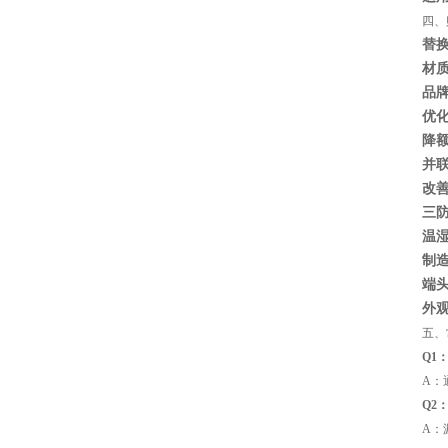
TDK车规电容CGA9P3X7S2A156MT0Y0N
四、
替
材
品
优
降
并
改
三
温
TDK-EPCOS热敏电阻 B57351V5103H060
制
端
外
五、
Q1
A：
Q2
A：