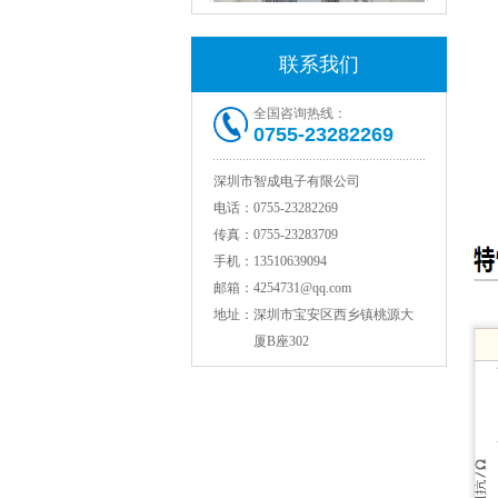
联系我们
全国咨询热线：
0755-23282269
村田电感LQW18AN15NG00D
深圳市智成电子有限公司
电话：
0755-23282269
传真：
0755-23283709
手机：
13510639094
邮箱：
4254731@qq.com
地址：
深圳市宝安区西乡镇桃源大
厦B座302
TDK贴片电感VLCF5020T-4R7N1R7-1