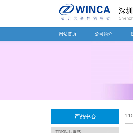
深圳
Shenzh
网站首页
公司简介
TDK车规电容CGA9P3X7S2A156MT0Y0N
T
产品中心
TDK贴片电感