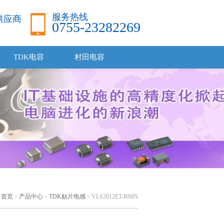
服务热线
品供应商
0755-23282269
TDK电容
村田电容
：
首页
产品中心
TDK贴片电感
VLS2012ET-R68N
>
>
>