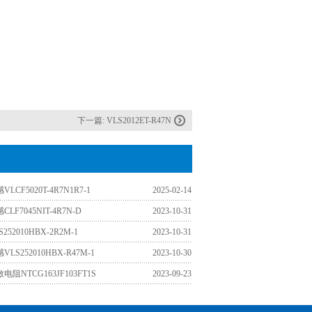
下一篇:
VLS2012ET-R47N
LCF5020T-4R7N1R7-1
2025-02-14
LF7045NIT-4R7N-D
2023-10-31
252010HBX-2R2M-1
2023-10-31
LS252010HBX-R47M-1
2023-10-30
阻NTCG163JF103FT1S
2023-09-23