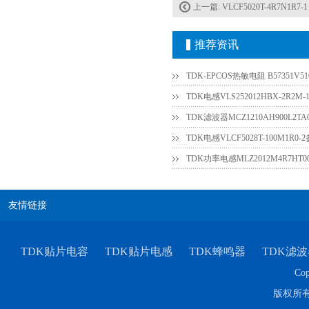
上一篇:
VLCF5020T-4R7N1R7-1
推荐资讯
TDK-EPCOS热敏电阻 B57351V51
TDK电感VLS252012HBX-2R2M-
TDK滤波器MCZ1210AH900L2TA
TDK电感VLCF5028T-100M1R0
TDK功率电感MLZ2012M4R7HT0
友情链接
TDK贴片电容
TDK贴片电感
TDK蜂鸣器
TDK滤波
Cop
版权所