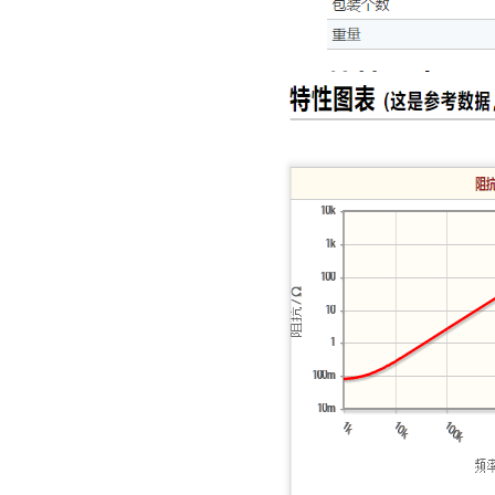
村田电容GRM31CR61E335KA88L