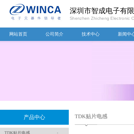
深圳市智成电子有
Shenzhen Zhicheng Electronic Co
TDK-EPCOS热敏电阻 B57351V5103H060
网站首页
公司简介
技术中心
新闻中
TDK车规电容CGA4J1X7R1E475KT0Y0E
TDK贴片电感
产品中心
TDK贴片电感