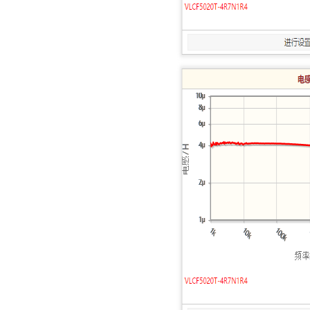
TDK车规电容CGA9P3X7S2A156MT0Y0N
TDK-EPCOS热敏电阻 B57351V5103H060