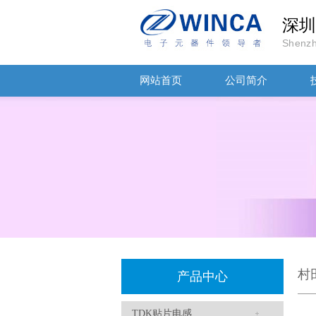
深圳
Shenzh
网站首页
公司简介
TDK-EPCOS热敏电阻 B57351V5103H060
村
产品中心
TDK车规电容CGA4J1X7R1E475KT0Y0E
TDK贴片电感