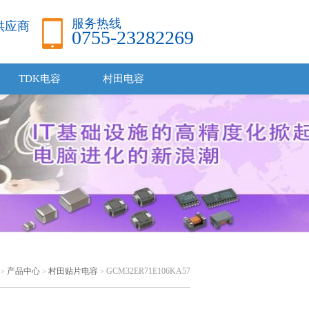
服务热线
品供应商
0755-23282269
TDK电容
村田电容
产品中心
村田贴片电容
GCM32ER71E106KA57
>
>
>