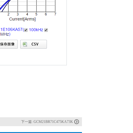
下一篇:
GCM21BR71C475KA73K