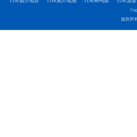
TDK贴片电容
TDK贴片电感
TDK蜂鸣器
TDK滤波
Cop
版权所
TDK-EPCOS热敏电阻 B57351V5103H060
TDK车规电容CGA4J1X7R1E475KT0Y0E