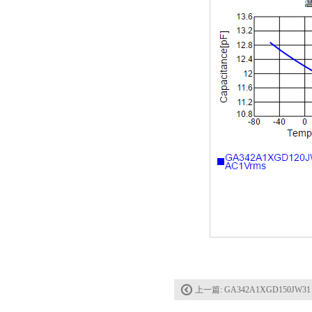
TDK车规电容CGA4J1X7R1E475KT0Y0E
上一篇:
GA342A1XGD150JW31