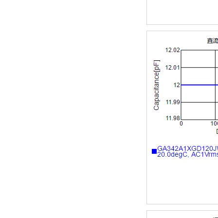
TDK车规电容CGA9P3X7S2A156MT0Y0N
TDK-EPCOS热敏电阻 B57351V5103H060