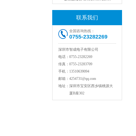
联系我们
全国咨询热线：
0755-23282269
深圳市智成电子有限公司
电话：
0755-23282269
传真：
0755-23283709
村田电感LQW18AN15NG00D
手机：
13510639094
邮箱：
4254731@qq.com
地址：
深圳市宝安区西乡镇桃源大
厦B座302