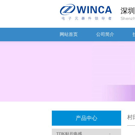
深圳
Shenzh
网站首页
公司简介
TDK车规电容CGA9P3X7S2A156MT0Y0N
村
产品中心
TDK贴片电感