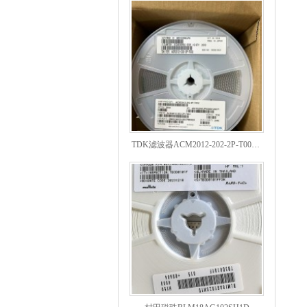
TDK滤波器ACM2012-202-2P-T002参数
村田磁珠BLM18AG102SH1D