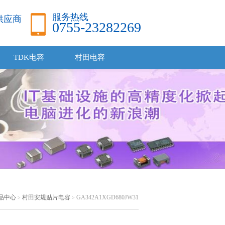
服务热线
品供应商
0755-23282269
TDK电容
村田电容
品中心
村田安规贴片电容
GA342A1XGD680JW31
>
>