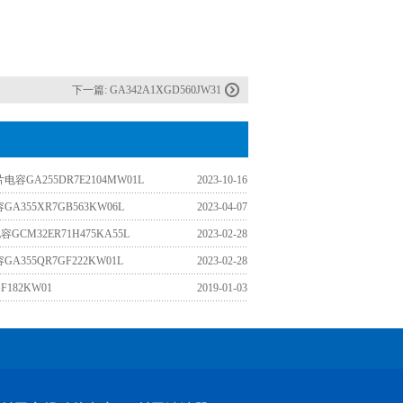
下一篇:
GA342A1XGD560JW31
容GA255DR7E2104MW01L
2023-10-16
A355XR7GB563KW06L
2023-04-07
电容GCM32ER71H475KA55L
2023-02-28
A355QR7GF222KW01L
2023-02-28
F182KW01
2019-01-03