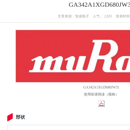
GA342A1XGD680JW
文章来源：智成电子
人气： 2,835
发表时间：
GA342A1XGD680JW31
使用前请阅读（规格）