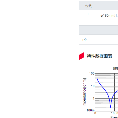
TDK车规电容CGA9P3X7S2A156MT0Y0N
TDK-EPCOS热敏电阻 B57351V5103H060