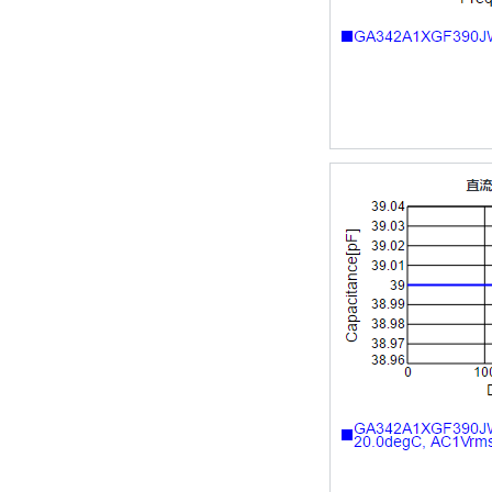
TDK车规电容CGA4J1X7R1E475KT0Y0E