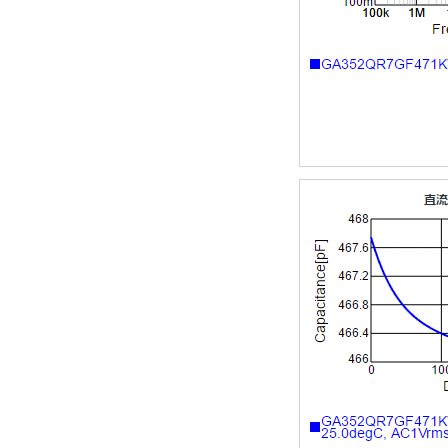
TDK-EPCOS热敏电阻 B57351V5103H060
TDK车规电容CGA4J1X7R1E475KT0Y0E