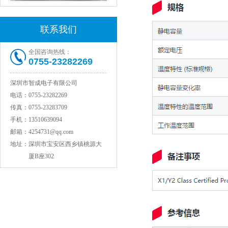
村田电感LQW15AN47NG80D
联系我们
全国咨询热线：
0755-23282269
深圳市智成电子有限公司
电话：
0755-23282269
传真：
0755-23283709
手机：
13510639094
邮箱：
4254731@qq.com
地址：
深圳市宝安区西乡镇桃源大
村田电容GRM31CR71C106KAC7L
厦B座302