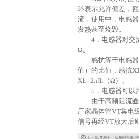
环表示允许偏差，额
流，使用中，电感器
发热甚至烧毁。
4，电感器对交流电
Ω。
感抗等于电感器两
值）的比值，感抗X
村田电容GRM31CR61E335KA88L
XL=2лfL（Ω）。
5，电感器可以用
由于高频阻流圈L
厂家晶体管VT集电
信号再经VT放大后
上一篇:
电感分正负极吗和磁环