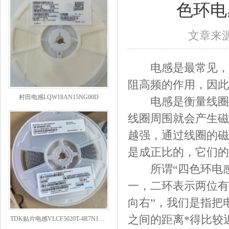
色环电
文章来源：
电感是最常见，最
阻高频的作用，因此
村田电感LQW18AN15NG00D
电感是衡量线圈产
线圈周围就会产生磁
越强，通过线圈的磁
是成正比的，它们的
所谓“四色环电感
一，二环表示两位有
向右”，我们是指把
TDK贴片电感VLCF5020T-4R7N1R7-1
之间的距离*得比较