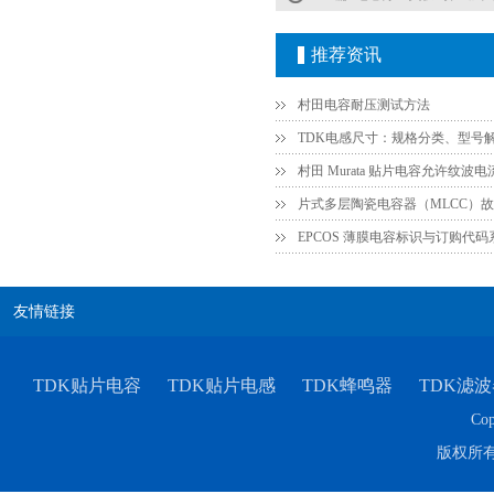
TDK车规电容CGA9P3X7S2A156MT0Y0N
推荐资讯
村田电容耐压测试方法
TDK电感尺寸：规格分类、型号
EPCOS 薄膜电容标识与订购代
TDK-EPCOS热敏电阻 B57351V5103H060
友情链接
TDK贴片电容
TDK贴片电感
TDK蜂鸣器
TDK滤波
Cop
版权所