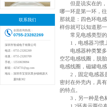
但是说实在的，现
哪一环是第一环，往
那就是：四色环电感
联系我们
样你就可以知道那一
全国咨询热线：
常见电感类型的
0755-23282269
1，电感器习惯上
深圳市智成电子有限公司
村田电感LQW15AN47NG80D
电感器种类繁多，
电话：
0755-23282269
传真：
0755-23283709
空芯电感线圈，脱胎
手机：
13510639094
电感线圈，磁罐电感
邮箱：
4254731@qq.com
2，固定电感器是
地址：
深圳市宝安区西乡镇桃源大
厦B座302
密封在外壳内，具有
的特点。
3，另一种是色标
1.2环表示两位有
村田电容GRM31CR71C106KAC7L