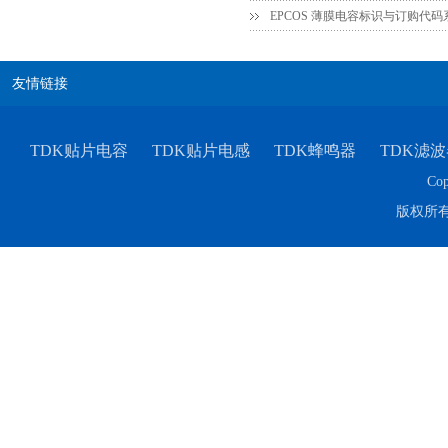
EPCOS 薄膜电容标识与订购代
友情链接
TDK车规电容CGA4J1X7R1E475KT0Y0E
TDK贴片电容
TDK贴片电感
TDK蜂鸣器
TDK滤波
Cop
版权所