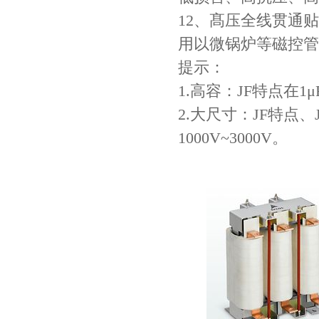
12、髙压全线贯通
用以微锅炉等磁控管
村田电容GRM31CR71C106KAC7L
提示：
1.高容：JF特点在1μ
2.大尺寸：JF特点、
1000V~3000V。
村田电容GRM31CR61E335KA88L