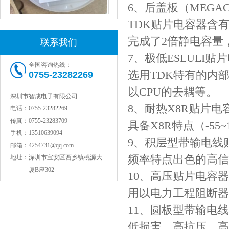
6、后盖板（MEGAC
TDK贴片电感VLCF5020T-4R7N1R7-1
TDK贴片电容器含
完成了2倍静电容量
联系我们
7、极低ESLULI贴
全国咨询热线：
选用TDK特有的内
0755-23282269
以CPU的去耦等。
深圳市智成电子有限公司
8、耐热X8R贴片电
电话：
0755-23282269
传真：
0755-23283709
具备X8R特点（-5
手机：
13510639094
村田电感LQW15AN47NG80D
9、积层型带输电线
邮箱：
4254731@qq.com
频率特点出色的高信
地址：
深圳市宝安区西乡镇桃源大
厦B座302
10、高压贴片电容器
用以电力工程阻断器
11、圆板型带输电
低损害、高抗压、高