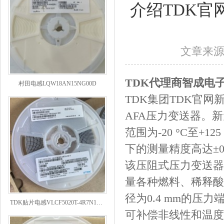
介绍TDK官
文章来
村田电感LQW18AN15NG00D
TDK代理商
智成电子
TDK集团TDK官网新
AFA压力变送器。新元
范围为-20 °C至+125
下的测量精度高达±0
该压阻式压力变送器
量各种燃料、稀释酸
径为0.4 mm的压
TDK贴片电感VLCF5020T-4R7N1R7-1
可补偿非线性和温度误