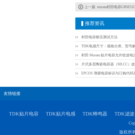
TDK车规电容CGA9P3X7S2A156MT0Y0N
上一篇:
murata村田电容GRM31C
推荐资讯
村田电容耐压测试方法
TDK电感尺寸：规格分类、型号
TDK-EPCOS热敏电阻 B57351V5103H060
EPCOS 薄膜电容标识与订购代
友情链接
TDK贴片电容
TDK贴片电感
TDK蜂鸣器
TDK滤波
Cop
版权所