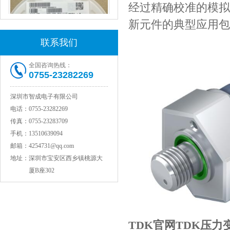
经过精确校准的模拟输
新元件的典型应用包
联系我们
全国咨询热线：
0755-23282269
村田电感LQW15AN47NG80D
深圳市智成电子有限公司
电话：
0755-23282269
传真：
0755-23283709
手机：
13510639094
邮箱：
4254731@qq.com
地址：
深圳市宝安区西乡镇桃源大
厦B座302
村田电容GRM31CR71C106KAC7L
TDK官网TDK压