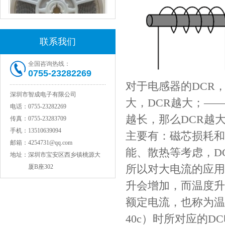
联系我们
村田电感LQW15AN47NG80D
全国咨询热线：
0755-23282269
对于电感器的DCR
深圳市智成电子有限公司
大，DCR越大；—
电话：
0755-23282269
越长，那么DCR越大
传真：
0755-23283709
手机：
13510639094
主要有：磁芯损耗和
邮箱：
4254731@qq.com
能、散热等考虑，D
地址：
深圳市宝安区西乡镇桃源大
所以对大电流的应用
厦B座302
村田电容GRM31CR71C106KAC7L
升会增加，而温度升
额定电流，也称为温
40c）时所对应的D