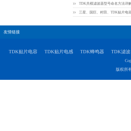
TDK共模滤波器型号命名方法详
三星、国巨、村田、TDK贴片电
友情链接
TDK贴片电容
TDK贴片电感
TDK蜂鸣器
TDK滤波
TDK-EPCOS热敏电阻 B57351V5103H060
Cop
版权所
TDK车规电容CGA4J1X7R1E475KT0Y0E