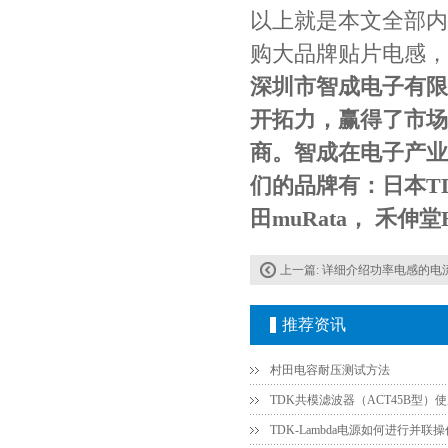
以上就是本文全部内
购大品牌贴片电感，
深圳市智成电子有限
开拓力，赢得了市场
商。智成在电子产业
村田电容GRM31CR61E335KA88L
们的品牌有：日本T
田muRata， 禾
上一篇:
详细介绍功率电感的电流规
推荐资讯
村田电容耐压测试方法
TDK车规电容CGA9P3X7S2A156MT0Y0N
TDK共模滤波器（ACT45B型）