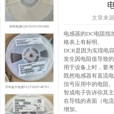
文章来
村田电感LQW18AN15NG00D
电感器的DC电阻指加
格表上有标明。
DCR是因为实现电容
发生因电阻值导致的
用于设备上时，要考
既然电感器有直流电
信号应用中的电阻。
TDK贴片电感VLCF5020T-4R7N1R7-1
智成电子告诉你其主
在导线的表面（电流
增加。