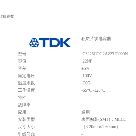
详细参数
积层片状电容器
型号
C3225COG2A223JT000N
容值
22NF
容差
±5%
额定电压
100V
温度系数
C0G
工作温度
-55°C~125°C
特性
–
故障率
–
应用
通用
安装类型
表面贴装(SMT)，MLCC
尺寸大小
（3.20mmx1.60mm）
引线间距
–