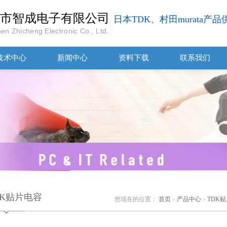
市智成电子有限公司
日本TDK、村田murata产
en Zhicheng Electronic Co., Ltd.
技术中心
新闻中心
资料下载
联系我们
DK贴片电容
您现在的位置：
首页
产品中心
TDK
>
>