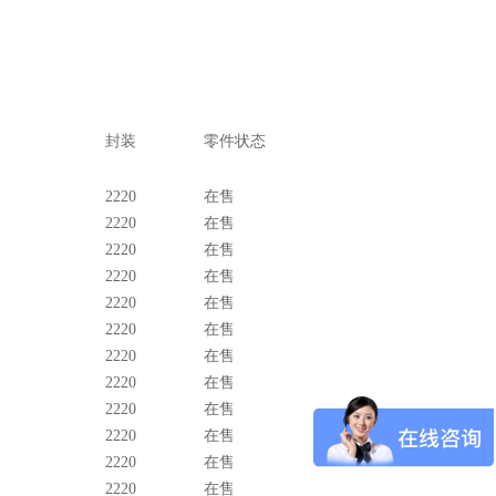
封装
零件状态
2220
在售
2220
在售
2220
在售
2220
在售
2220
在售
2220
在售
2220
在售
2220
在售
2220
在售
2220
在售
2220
在售
2220
在售