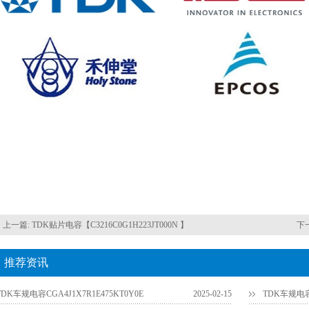
上一篇:
TDK贴片电容【C3216C0G1H223JT000N 】
下
推荐资讯
TDK车规电容CGA4J1X7R1E475KT0Y0E
2025-02-15
TDK车规电容C