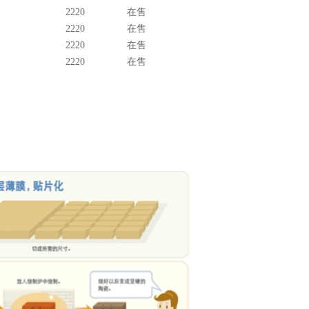
2220
在售
2220
在售
2220
在售
2220
在售