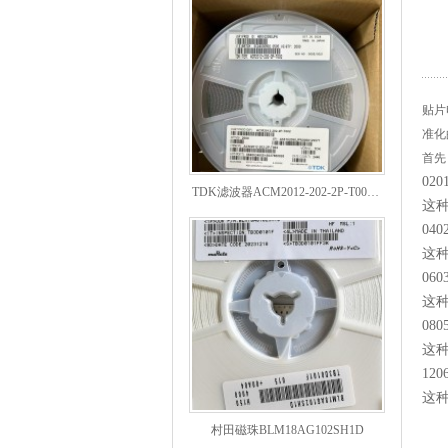
贴片
准化
首先
TDK滤波器ACM2012-202-2P-T002参数
020
这种
040
这种
060
这种
080
这种
120
这种
村田磁珠BLM18AG102SH1D