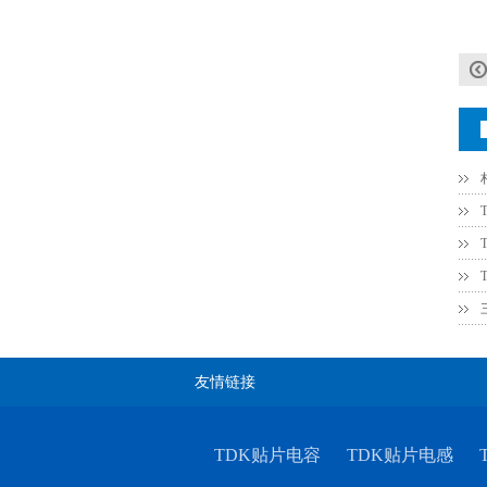
村田电感LQW15AN47NG80D
友情链接
TDK贴片电容
TDK贴片电感