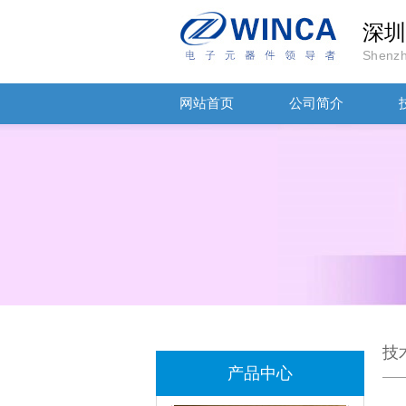
深圳
Shenzh
网站首页
公司简介
TDK-EPCOS热敏电阻 B57351V5103H060
TDK车规电容CGA4J1X7R1E475KT0Y0E
技
产品中心