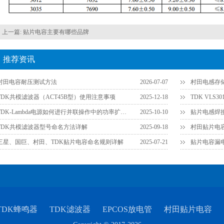
上一篇:
贴片电容主要有哪些品牌
推荐资讯
村田电容耐压测试方法
2026-07-07
村田电感存
TDK共模滤波器（ACT45B型）使用注意事项
2025-12-18
TDK VLS
TDK-Lambda电源如何进行并联操作中的功率扩展？
2025-10-10
TDK共模滤波器型号命名方法详解
2025-09-18
三星、国巨、村田、TDK贴片电容命名规则详解
2025-07-21
TDK蜂鸣器
TDK滤波器
EPCOS放电管
村田贴片电容