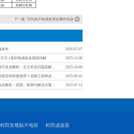
下一篇:
TDK贴片电感使用在哪些电器
储条件
2026-07-07
3015CX-1系列电感命名规则详解
2025-12-08
贴片电感焊接不良全解析：五大常见问题及解决方案
2025-10-09
村田贴片电容能否串联接使用？采购工程师必须掌握的关键要点
2025-09-16
贴片电容漏电全解析：原因、检测与解决方案（2025实战指南）
2025-07-14
村田安规贴片电容
村田滤波器