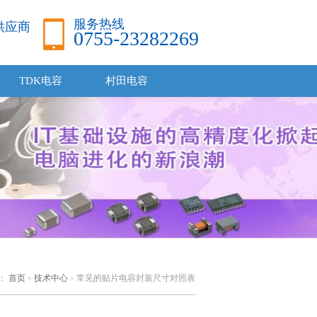
服务热线
品供应商
0755-23282269
TDK电容
村田电容
：
首页
技术中心
常见的贴片电容封装尺寸对照表
>
>