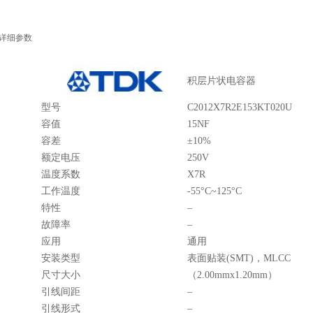
详细参数
积层片状电容器
型号
C2012X7R2E153KT020U
容值
15NF
容差
±10%
额定电压
250V
温度系数
X7R
工作温度
-55°C~125°C
特性
–
故障率
–
应用
通用
安装类型
表面贴装(SMT)，MLCC
尺寸大小
（2.00mmx1.20mm）
引线间距
–
引线形式
–