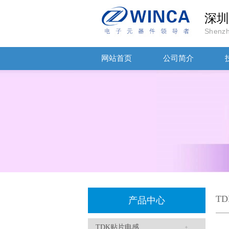
深圳
Shenzh
网站首页
公司简介
TDK车规电容CGA9P3X7S2A156MT0Y0N
T
产品中心
TDK贴片电感