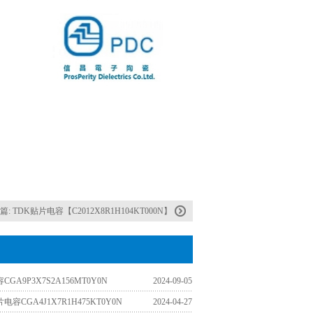
篇:
TDK贴片电容【C2012X8R1H104KT000N】
GA9P3X7S2A156MT0Y0N
2024-09-05
容CGA4J1X7R1H475KT0Y0N
2024-04-27