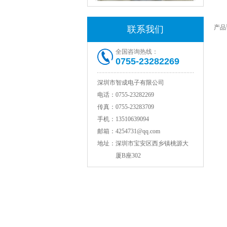
产品
联系我们
村田电感LQW18AN15NG00D
全国咨询热线：
0755-23282269
深圳市智成电子有限公司
电话：
0755-23282269
传真：
0755-23283709
手机：
13510639094
邮箱：
4254731@qq.com
地址：
深圳市宝安区西乡镇桃源大
TDK贴片电感VLCF5020T-4R7N1R7-1
厦B座302