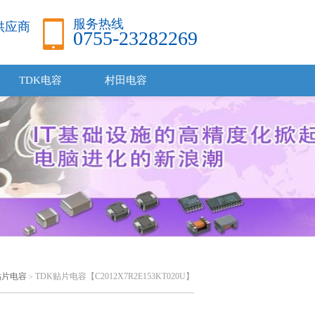
服务热线
品供应商
0755-23282269
TDK电容
村田电容
贴片电容
TDK贴片电容【C2012X7R2E153KT020U】
>