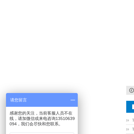
TDK-EPCOS热敏电阻 B57351V5103H060
请您留言
感谢您的关注，当前客服人员不在
TDK车规电容CGA4J1X7R1E475KT0Y0E
线，请加微信或来电咨询13510639
094，我们会尽快和您联系。