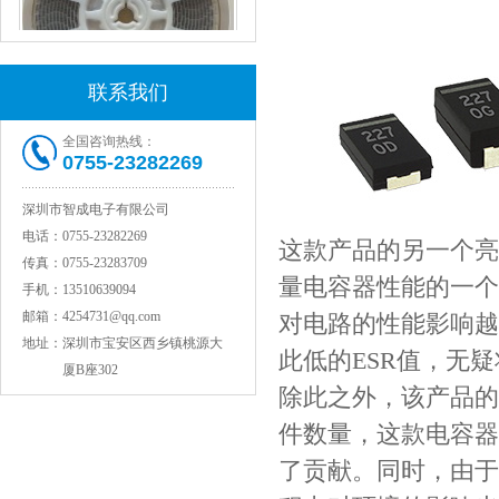
联系我们
村田电感LQW15AN47NG80D
全国咨询热线：
0755-23282269
深圳市智成电子有限公司
电话：
0755-23282269
这款产品的另一个亮
传真：
0755-23283709
量电容器性能的一个
手机：
13510639094
邮箱：
4254731@qq.com
对电路的性能影响越
地址：
深圳市宝安区西乡镇桃源大
此低的ESR值，无
厦B座302
村田电容GRM31CR71C106KAC7L
除此之外，该产品的
件数量，这款电容器
了贡献。同时，由于