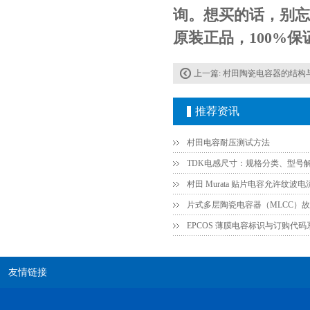
询。想买的话，别忘了
原装正品，100%
上一篇:
村田陶瓷电容器的结构
推荐资讯
TDK-EPCOS热敏电阻 B57351V5103H060
村田电容耐压测试方法
TDK电感尺寸：规格分类、型号
EPCOS 薄膜电容标识与订购代
友情链接
TDK车规电容CGA4J1X7R1E475KT0Y0E