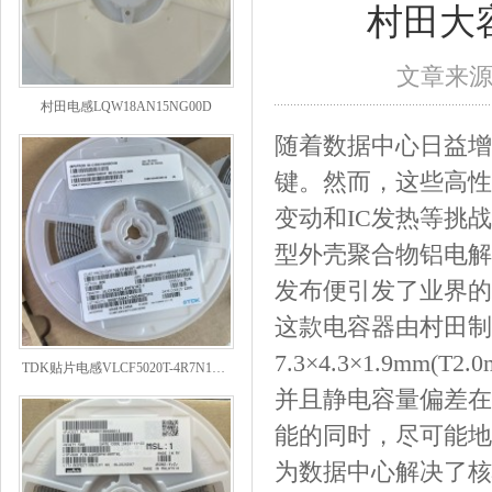
村田大
文章来
村田电感LQW18AN15NG00D
随着数据中心日益增
键。然而，这些高性
变动和IC发热等挑
型外壳聚合物铝电解
发布便引发了业界的
这款电容器由村田制作所
TDK贴片电感VLCF5020T-4R7N1R7-1
7.3×4.3×1.9m
并且静电容量偏差在
能的同时，尽可能地
为数据中心解决了核