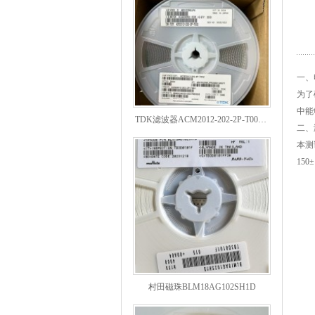
一、
为了
TDK滤波器ACM2012-202-2P-T002参数
中能
二、
本测
15
村田磁珠BLM18AG102SH1D