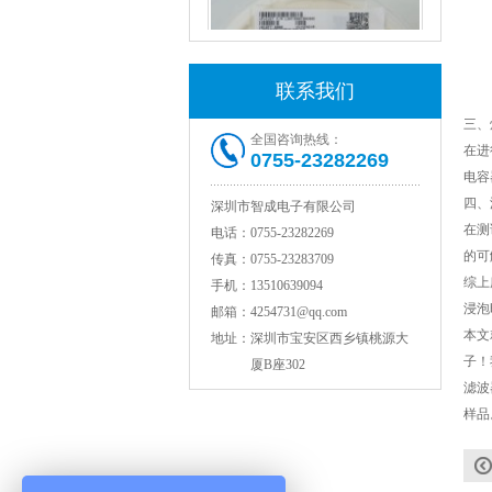
联系我们
三、
全国咨询热线：
在进
0755-23282269
电容
村田电感LQW18AN15NG00D
四、
深圳市智成电子有限公司
在测
电话：
0755-23282269
的可
传真：
0755-23283709
综上
手机：
13510639094
浸泡
邮箱：
4254731@qq.com
本文
地址：
深圳市宝安区西乡镇桃源大
子！
厦B座302
滤波
样品
TDK贴片电感VLCF5020T-4R7N1R7-1