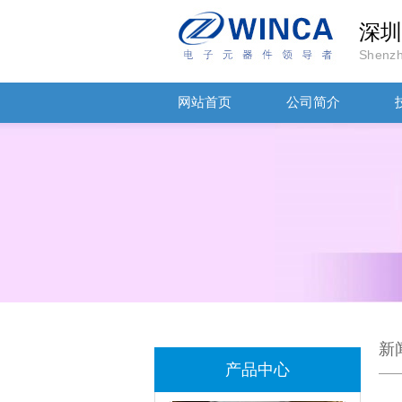
深圳
Shenzh
网站首页
公司简介
TDK-EPCOS热敏电阻 B57351V5103H060
TDK车规电容CGA4J1X7R1E475KT0Y0E
新
产品中心