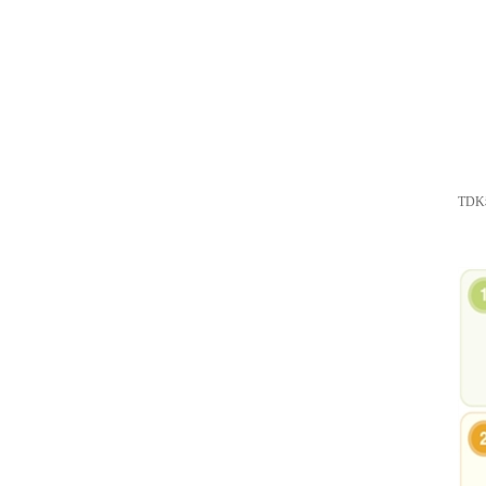
村田电感LQW15AN47NG80D
TD
村田电容GRM31CR71C106KAC7L