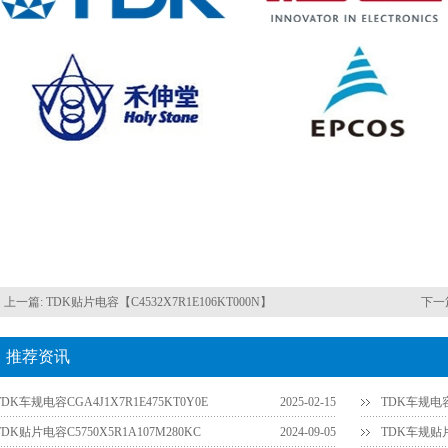
上一篇:
TDK贴片电容【C4532X7R1E106KT000N】
下一
推荐资讯
TDK车规电容CGA4J1X7R1E475KT0Y0E
2025-02-15
TDK车规电容C
TDK贴片电容C5750X5R1A107M280KC
2024-09-05
TDK车规贴片电