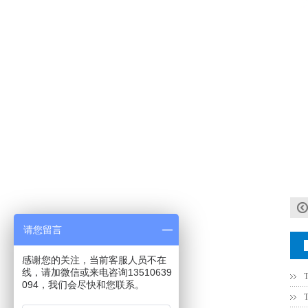
TDK车规电容CGA9P3X7S2A156MT0Y0N
TDK-EPCOS热敏电阻 B57351V5103H060
请您留言
感谢您的关注，当前客服人员不在
线，请加微信或来电咨询13510639
094，我们会尽快和您联系。