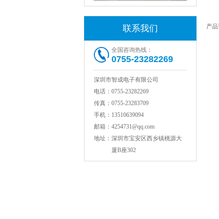
产品
联系我们
全国咨询热线：
0755-23282269
村田电感LQW18AN15NG00D
深圳市智成电子有限公司
电话：
0755-23282269
传真：
0755-23283709
手机：
13510639094
邮箱：
4254731@qq.com
地址：
深圳市宝安区西乡镇桃源大
厦B座302
TDK贴片电感VLCF5020T-4R7N1R7-1