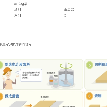
标准包装
1
类别
电容器
系列
C
K积层片状电容的制作过程