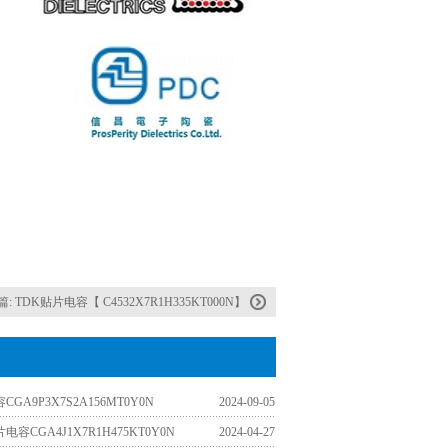
篇:
TDK贴片电容【 C4532X7R1H335KT000N】
GA9P3X7S2A156MT0Y0N
2024-09-05
容CGA4J1X7R1H475KT0Y0N
2024-04-27