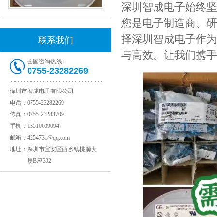
深圳智成电子始终坚
村田电感LQW15AN47NG80D
您是电子制造商、研
择深圳智成电子作为
联系我们
与高效。让我们携手
全国咨询热线：
0755-23282269
深圳市智成电子有限公司
电话：
0755-23282269
传真：
0755-23283709
村田电容GRM31CR71C106KAC7L
手机：
13510639094
邮箱：
4254731@qq.com
地址：
深圳市宝安区西乡镇桃源大
厦B座302