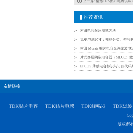
上一篇:
精选TDK贴片电容供应
推荐资讯
TDK-EPCOS热敏电阻 B57351V5103H060
村田电容耐压测试方法
TDK电感尺寸：规格分类、型号
EPCOS 薄膜电容标识与订购代
友情链接
TDK车规电容CGA4J1X7R1E475KT0Y0E
TDK贴片电容
TDK贴片电感
TDK蜂鸣器
TDK滤波
Cop
版权所