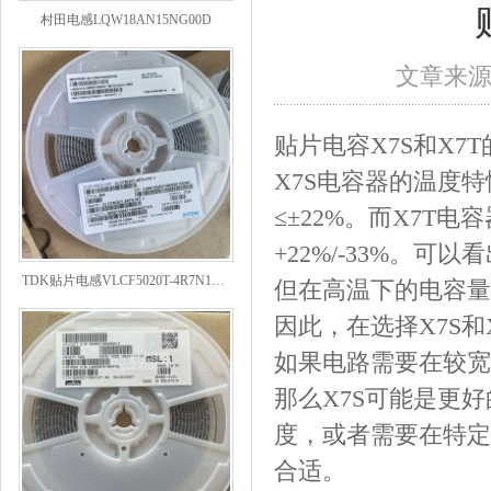
村田电感LQW18AN15NG00D
文章来
贴片电容X7S和X
X7S电容器的温度特
≤±22%。而X7
+22%/-33%。
TDK贴片电感VLCF5020T-4R7N1R7-1
但在高温下的电容量
因此，在选择X7S
如果电路需要在较宽
那么X7S可能是更
度，或者需要在特定
合适。