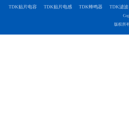
TDK贴片电容
TDK贴片电感
TDK蜂鸣器
TDK滤波
Cop
版权所
TDK-EPCOS热敏电阻 B57351V5103H060
TDK车规电容CGA4J1X7R1E475KT0Y0E