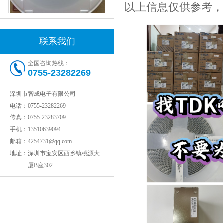
以上信息仅供参考，
村田电感LQW15AN47NG80D
联系我们
全国咨询热线：
0755-23282269
深圳市智成电子有限公司
电话：
0755-23282269
传真：
0755-23283709
手机：
13510639094
村田电容GRM31CR71C106KAC7L
邮箱：
4254731@qq.com
地址：
深圳市宝安区西乡镇桃源大
厦B座302