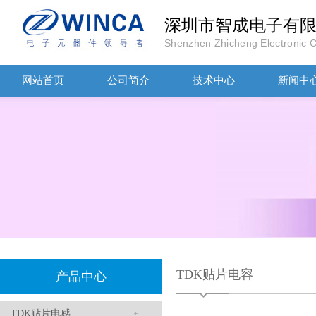
深圳市智成电子有
Shenzhen Zhicheng Electronic Co
TDK-EPCOS热敏电阻 B57351V5103H060
网站首页
公司简介
技术中心
新闻中
TDK车规电容CGA4J1X7R1E475KT0Y0E
TDK贴片电容
产品中心
TDK贴片电感