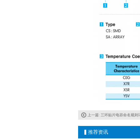
TDK-EPCOS热敏电阻 B57351V5103H060
上一篇:
三环贴片电容命名规则
推荐资讯