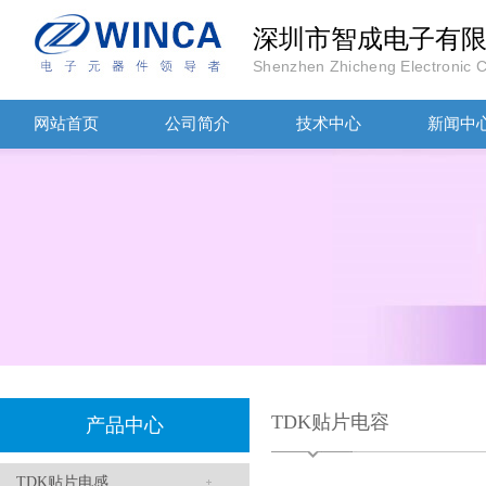
深圳市智成电子有
Shenzhen Zhicheng Electronic Co
TDK-EPCOS热敏电阻 B57351V5103H060
网站首页
公司简介
技术中心
新闻中
TDK车规电容CGA4J1X7R1E475KT0Y0E
TDK贴片电容
产品中心
TDK贴片电感