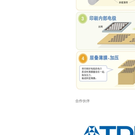
TDK-EPCOS热敏电阻 B57351V5103H060
合作伙伴
TDK车规电容CGA4J1X7R1E475KT0Y0E