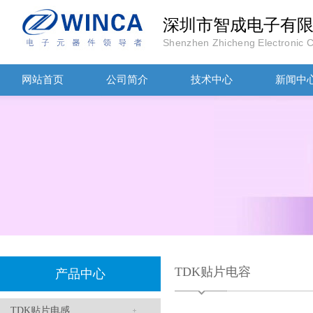
深圳市智成电子有
Shenzhen Zhicheng Electronic Co
TDK-EPCOS热敏电阻 B57351V5103H060
网站首页
公司简介
技术中心
新闻中
TDK车规电容CGA4J1X7R1E475KT0Y0E
TDK贴片电容
产品中心
TDK贴片电感