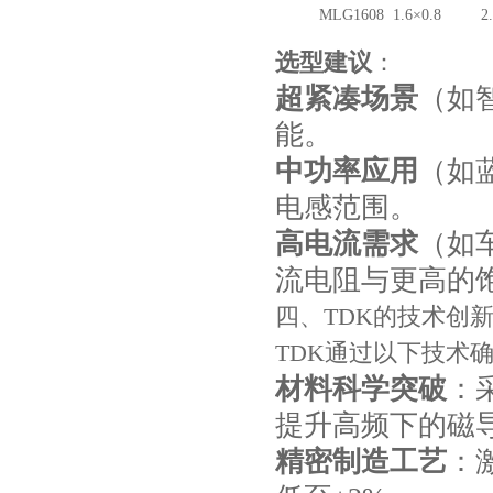
TDK车规电容CGA4J1X7R1E475KT0Y0E
MLG1608
1.6×0.8
2
选型建议
：
超紧凑场景
（如
能。
中功率应用
（如
电感范围。
高电流需求
（如
流电阻与更高的
四、TDK的技术创
TDK通过以下技术
材料科学突破
：
提升高频下的磁
精密制造工艺
：