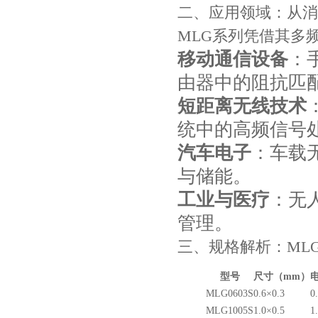
二、应用领域：从消
MLG系列凭借其多
移动通信设备
：
由器中的阻抗匹
短距离无线技术
统中的高频信号
汽车电子
：车载
TDK-EPCOS热敏电阻 B57351V5103H060
与储能。
工业与医疗
：无
管理。
三、规格解析：MLG06
型号
尺寸（mm）
MLG0603S
0.6×0.3
0
MLG1005S
1.0×0.5
1