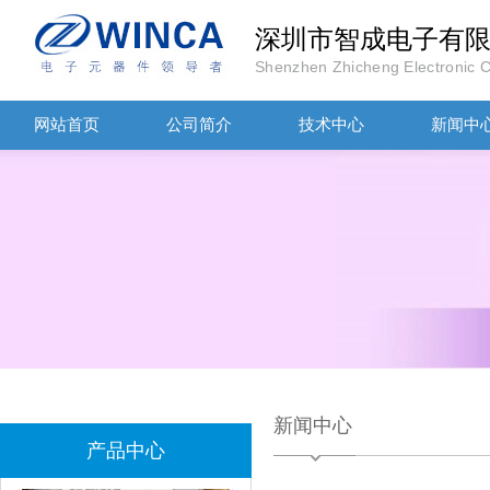
深圳市智成电子有
Shenzhen Zhicheng Electronic Co
TDK-EPCOS热敏电阻 B57351V5103H060
网站首页
公司简介
技术中心
新闻中
TDK车规电容CGA4J1X7R1E475KT0Y0E
新闻中心
产品中心