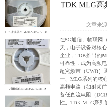
TDK ML
文章来
TDK滤波器ACM2012-202-2P-T002参数
在5G通信、物联网
天，电子设备对核心
企业，TDK推出的
M
可靠性，成为高频电
超宽频带（UWB）
一、MLG系列的核
村田磁珠BLM18AG102SH1D
高频电路（如射频前
备低直流电阻（DC
性。TDK MLG