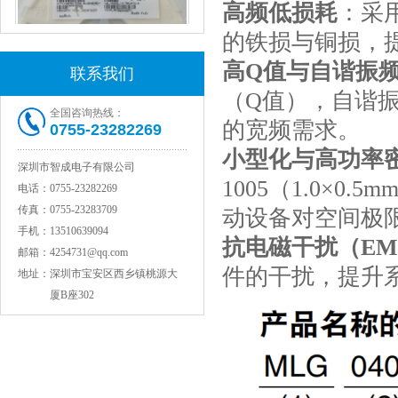
高频低损耗
：采
的铁损与铜损，
高Q值与自谐振
联系我们
（Q值），自谐振
全国咨询热线：
村田电感LQW18AN15NG00D
的宽频需求。
0755-23282269
小型化与高功率
深圳市智成电子有限公司
1005（1.0×0.
电话：
0755-23282269
传真：
0755-23283709
动设备对空间极
手机：
13510639094
抗电磁干扰（EM
邮箱：
4254731@qq.com
件的干扰，提升
地址：
深圳市宝安区西乡镇桃源大
厦B座302
TDK贴片电感VLCF5020T-4R7N1R7-1