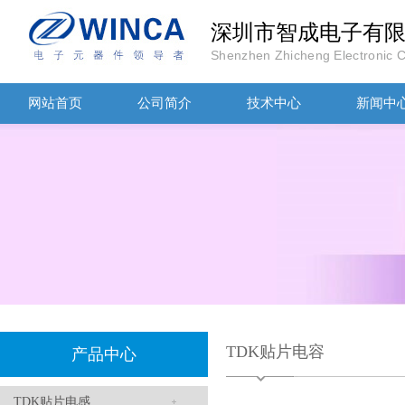
深圳市智成电子有
Shenzhen Zhicheng Electronic Co
TDK-EPCOS热敏电阻 B57351V5103H060
网站首页
公司简介
技术中心
新闻中
TDK车规电容CGA4J1X7R1E475KT0Y0E
TDK贴片电容
产品中心
TDK贴片电感