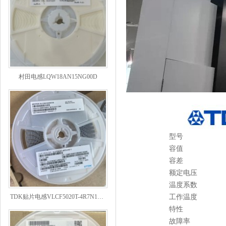
村田电感LQW18AN15NG00D
型号
容值
容差
额定电压
温度系数
TDK贴片电感VLCF5020T-4R7N1R7-1
工作温度
特性
故障率