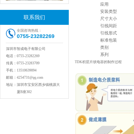
应用
安装类型
联系我们
尺寸大小
引线间距
全国咨询热线：
引线形式
0755-23282269
标准包装
类别
村田电感LQW15AN47NG80D
深圳市智成电子有限公司
系列
电话：
0755-23282269
TDK积层片状电容的制作过程
传真：
0755-23283709
手机：
13510639094
邮箱：
4254731@qq.com
地址：
深圳市宝安区西乡镇桃源大
厦B座302
村田电容GRM31CR71C106KAC7L