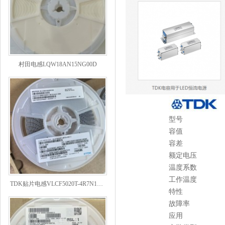
村田电感LQW18AN15NG00D
型号
容值
容差
额定电压
温度系数
TDK贴片电感VLCF5020T-4R7N1R7-1
工作温度
特性
故障率
应用