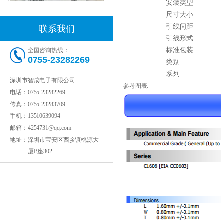
安装类型
尺寸大小
引线间距
联系我们
引线形式
标准包装
全国咨询热线：
0755-23282269
类别
村田电感LQW15AN47NG80D
系列
深圳市智成电子有限公司
参考图表:
电话：
0755-23282269
传真：
0755-23283709
手机：
13510639094
邮箱：
4254731@qq.com
地址：
深圳市宝安区西乡镇桃源大
厦B座302
村田电容GRM31CR71C106KAC7L