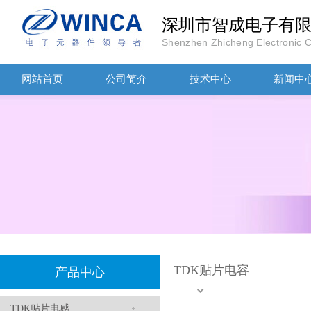
深圳市智成电子有
TDK-EPCOS热敏电阻 B57351V5103H060
Shenzhen Zhicheng Electronic Co
网站首页
公司简介
技术中心
新闻中
TDK车规电容CGA4J1X7R1E475KT0Y0E
TDK贴片电容
产品中心
TDK贴片电感