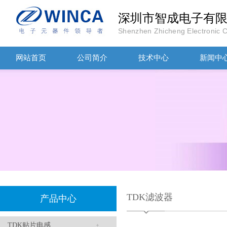
深圳市智成电子有
Shenzhen Zhicheng Electronic Co
TDK-EPCOS热敏电阻 B57351V5103H060
网站首页
公司简介
技术中心
新闻中
TDK车规电容CGA4J1X7R1E475KT0Y0E
TDK滤波器
产品中心
TDK贴片电感