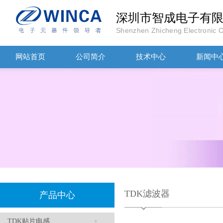
深圳市智成电子有
Shenzhen Zhicheng Electronic Co
TDK-EPCOS热敏电阻 B57351V5103H060
网站首页
公司简介
技术中心
新闻中
TDK车规电容CGA4J1X7R1E475KT0Y0E
TDK滤波器
产品中心
TDK贴片电感