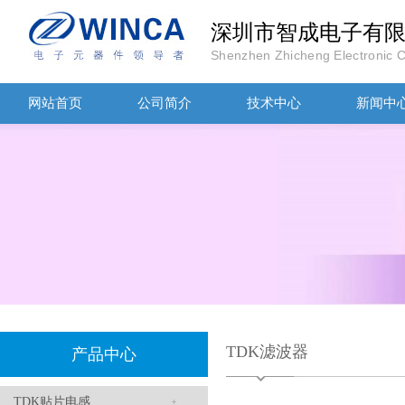
深圳市智成电子有
Shenzhen Zhicheng Electronic Co
TDK-EPCOS热敏电阻 B57351V5103H060
网站首页
公司简介
技术中心
新闻中
TDK车规电容CGA4J1X7R1E475KT0Y0E
TDK滤波器
产品中心
TDK贴片电感