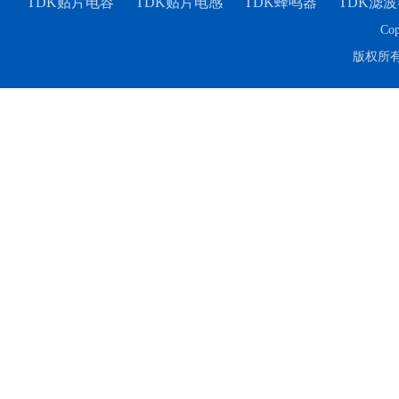
TDK贴片电容
TDK贴片电感
TDK蜂鸣器
TDK滤波
Cop
版权所
TDK-EPCOS热敏电阻 B57351V5103H060
TDK车规电容CGA4J1X7R1E475KT0Y0E