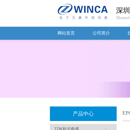
深圳
Shenzh
网站首页
公司简介
TDK车规电容CGA9P3X7S2A156MT0Y0N
E
产品中心
TDK贴片电感