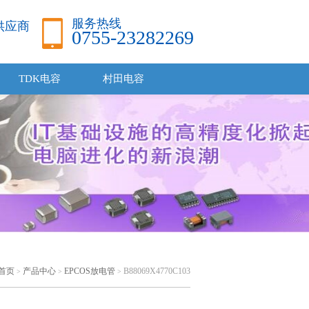
服务热线
品供应商
0755-23282269
TDK电容
村田电容
首页
产品中心
EPCOS放电管
B88069X4770C103
>
>
>