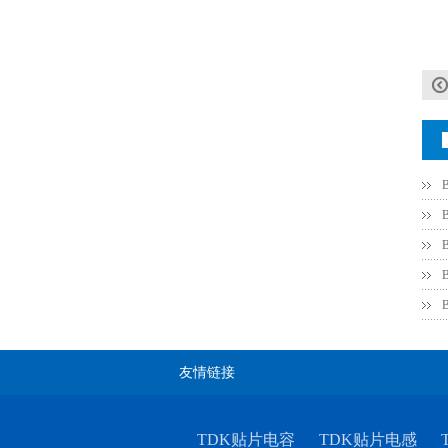
村田电感LQW15AN47NG80D
村田电容GRM31CR71C106KAC7L
友情链接
TDK贴片电容
TDK贴片电感