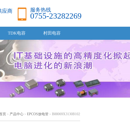
服务热线
品供应商
0755-23282269
TDK电容
村田电容
首页
产品中心
EPCOS放电管
B88069X3130B102
>
>
>