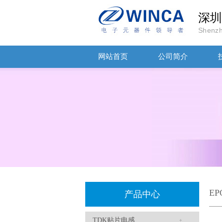
深圳
Shenzh
网站首页
公司简介
TDK车规电容CGA9P3X7S2A156MT0Y0N
TDK-EPCOS热敏电阻 B57351V5103H060
E
产品中心
TDK贴片电感