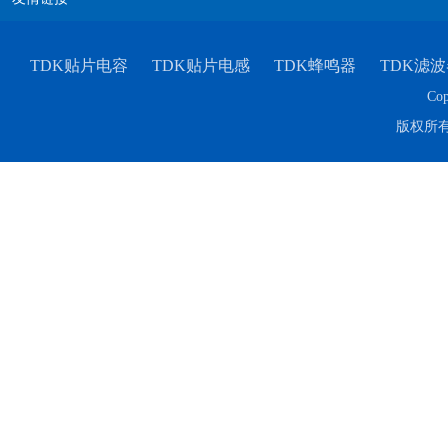
TDK贴片电容
TDK贴片电感
TDK蜂鸣器
TDK滤波
Cop
版权所
TDK-EPCOS热敏电阻 B57351V5103H060
TDK车规电容CGA4J1X7R1E475KT0Y0E