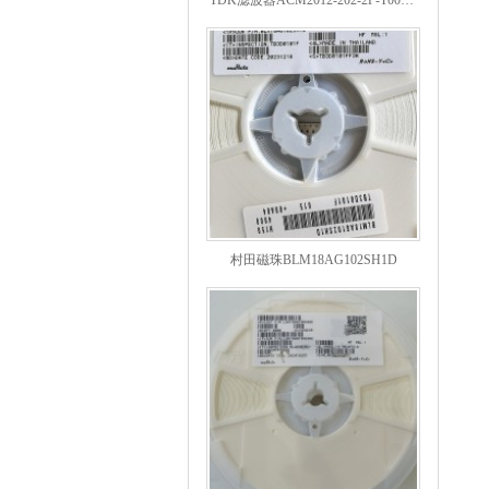
村田磁珠BLM18AG102SH1D