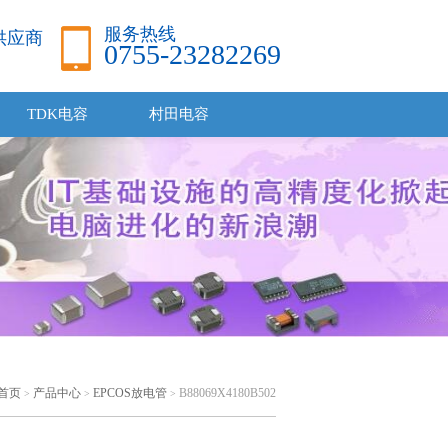
服务热线
品供应商
0755-23282269
TDK电容
村田电容
首页
产品中心
EPCOS放电管
B88069X4180B502
>
>
>