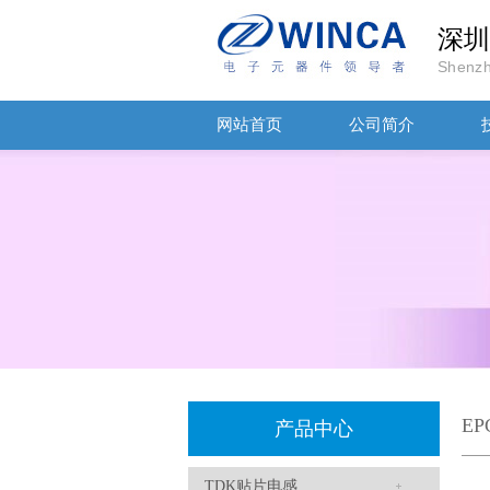
深圳
Shenzh
网站首页
公司简介
TDK车规电容CGA9P3X7S2A156MT0Y0N
E
产品中心
TDK-EPCOS热敏电阻 B57351V5103H060
TDK贴片电感