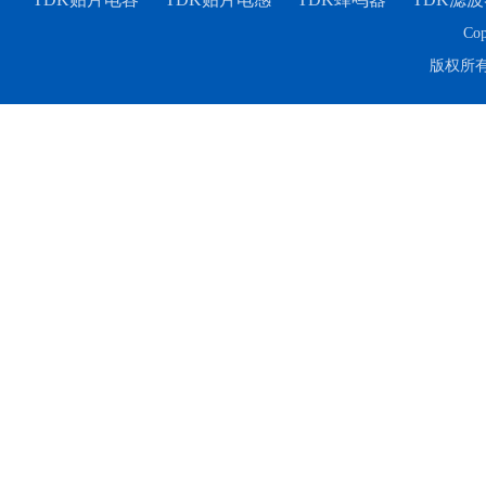
Cop
版权所
TDK-EPCOS热敏电阻 B57351V5103H060
TDK车规电容CGA4J1X7R1E475KT0Y0E