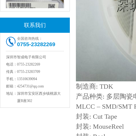
联系我们
全国咨询热线：
0755-23282269
村田电容GRM31CR61E335KA88L
深圳市智成电子有限公司
电话：
0755-23282269
传真：
0755-23283709
手机：
13510639094
制造商: TDK
邮箱：
4254731@qq.com
地址：
深圳市宝安区西乡镇桃源大
产品种类: 多层陶瓷
厦B座302
MLCC – SMD/SMT 
封装: Cut Tape
封装: MouseReel
TDK车规电容CGA9P3X7S2A156MT0Y0N