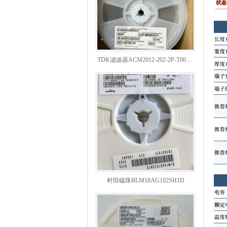
TDK滤波器ACM2012-202-2P-T002参数
村田磁珠BLM18AG102SH1D