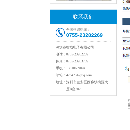
联系我们
全国咨询热线：
0755-23282269
村田电感LQW18AN15NG00D
深圳市智成电子有限公司
电话：
0755-23282269
传真：
0755-23283709
手机：
13510639094
邮箱：
4254731@qq.com
地址：
深圳市宝安区西乡镇桃源大
厦B座302
TDK贴片电感VLCF5020T-4R7N1R7-1