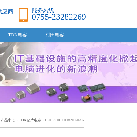
服务热线
品供应商
0755-23282269
TDK电容
村田电容
产品中心
TDK贴片电容
C2012C0G1H182J060AA
>
>