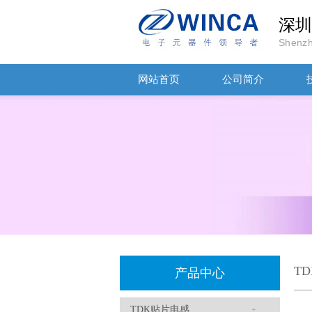
深圳
Shenzh
网站首页
公司简介
TDK车规电容CGA9P3X7S2A156MT0Y0N
T
产品中心
TDK贴片电感