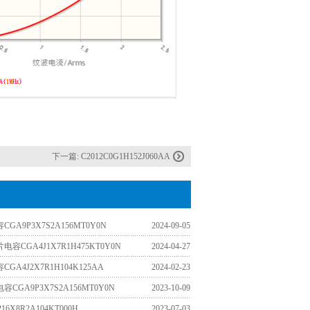
下一篇:
C2012C0G1H152J060AA
GA9P3X7S2A156MT0Y0N
2024-09-05
容CGA4J1X7R1H475KT0Y0N
2024-04-27
GA4J2X7R1H104K125AA
2024-02-23
CGA9P3X7S2A156MT0Y0N
2023-10-09
16X8R2A104KT000H
2023-07-03