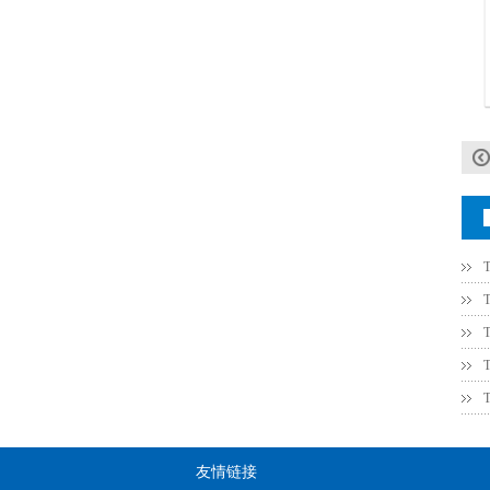
村田电容GRM31CR61E335KA88L
TDK车规电容CGA9P3X7S2A156MT0Y0N
友情链接