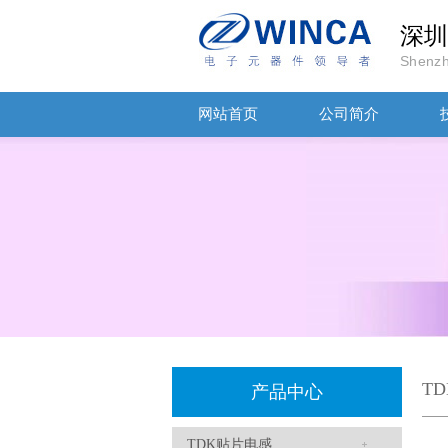
深圳
Shenzh
网站首页
公司简介
TDK车规电容CGA9P3X7S2A156MT0Y0N
T
产品中心
TDK贴片电感