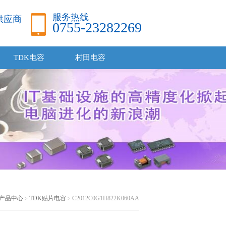
服务热线
品供应商
0755-23282269
TDK电容
村田电容
产品中心
TDK贴片电容
C2012C0G1H822K060AA
>
>