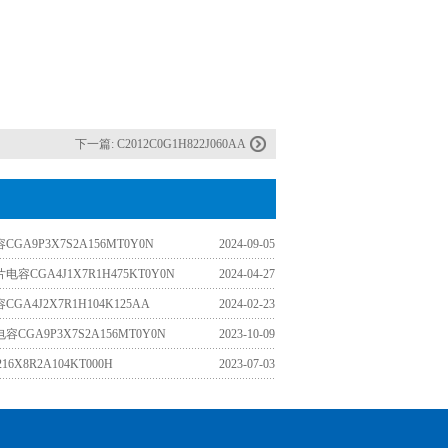
下一篇:
C2012C0G1H822J060AA
GA9P3X7S2A156MT0Y0N
2024-09-05
容CGA4J1X7R1H475KT0Y0N
2024-04-27
GA4J2X7R1H104K125AA
2024-02-23
CGA9P3X7S2A156MT0Y0N
2023-10-09
16X8R2A104KT000H
2023-07-03