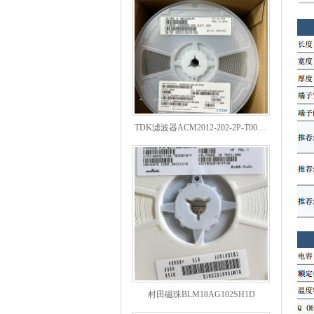
TDK滤波器ACM2012-202-2P-T002参数
村田磁珠BLM18AG102SH1D