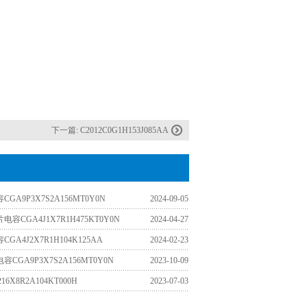
下一篇:
C2012C0G1H153J085AA
GA9P3X7S2A156MT0Y0N
2024-09-05
容CGA4J1X7R1H475KT0Y0N
2024-04-27
GA4J2X7R1H104K125AA
2024-02-23
CGA9P3X7S2A156MT0Y0N
2023-10-09
16X8R2A104KT000H
2023-07-03