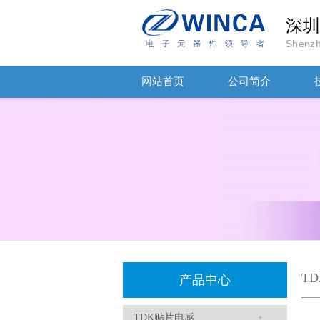
深圳
Shenzh
网站首页
公司简介
TDK车规电容CGA9P3X7S2A156MT0Y0N
T
产品中心
TDK贴片电感