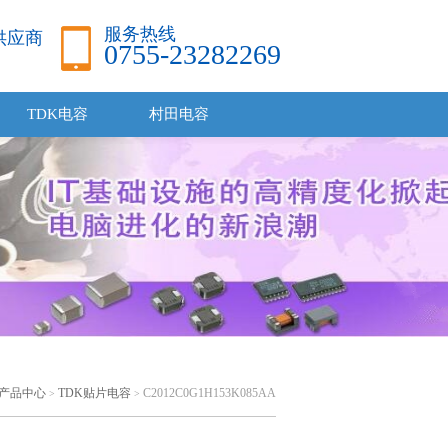
服务热线
品供应商
0755-23282269
TDK电容
村田电容
产品中心
TDK贴片电容
C2012C0G1H153K085AA
>
>