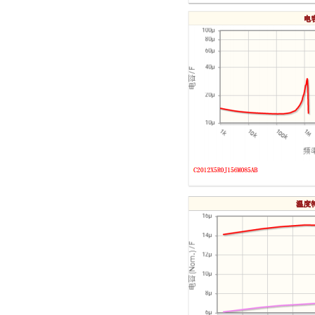
TDK车规电容CGA9P3X7S2A156MT0Y0N
TDK-EPCOS热敏电阻 B57351V5103H060