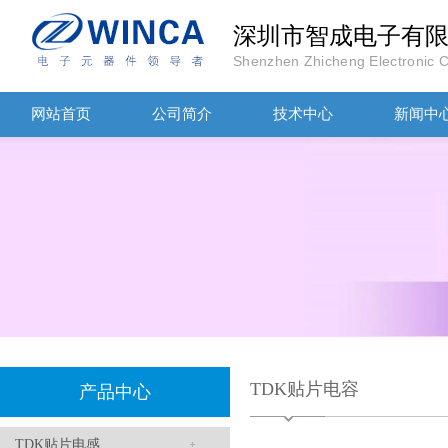
深圳市智成电子有
Shenzhen Zhicheng Electronic Co
TDK-EPCOS热敏电阻 B57351V5103H060
网站首页
公司简介
技术中心
新闻中
TDK车规电容CGA4J1X7R1E475KT0Y0E
TDK贴片电容
产品中心
TDK贴片电感