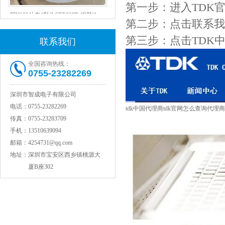
第一步：进入TDK官方网站ht
TDK贴片电感VLCF5020T-4R7N1R7-1
第二步：点击联系我
第三步：点击TDK
联系我们
全国咨询热线：
0755-23282269
深圳市智成电子有限公司
电话：
0755-23282269
tdk中国代理商tdk官网怎么查询代理
传真：
0755-23283709
村田电感LQW15AN47NG80D
手机：
13510639094
邮箱：
4254731@qq.com
地址：
深圳市宝安区西乡镇桃源大
厦B座302