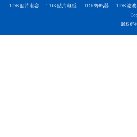
TDK贴片电容
TDK贴片电感
TDK蜂鸣器
TDK滤波
Cop
TDK车规电容CGA9P3X7S2A156MT0Y0N
版权所
TDK-EPCOS热敏电阻 B57351V5103H060