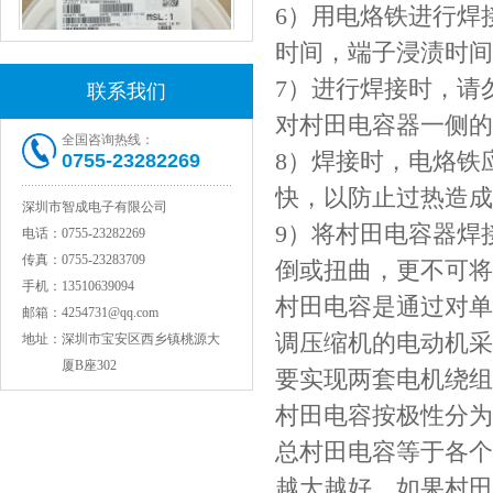
6）用电烙铁进行焊
时间，端子浸渍时间
7）进行焊接时，请
联系我们
对村田电容器一侧的
全国咨询热线：
8）焊接时，电烙铁
0755-23282269
村田电感LQW15AN47NG80D
快，以防止过热造成
深圳市智成电子有限公司
9）将村田电容器焊
电话：
0755-23282269
传真：
0755-23283709
倒或扭曲，更不可将
手机：
13510639094
村田电容是通过对单
邮箱：
4254731@qq.com
调压缩机的电动机采
地址：
深圳市宝安区西乡镇桃源大
厦B座302
要实现两套电机绕组
村田电容按极性分为
总村田电容等于各个
村田电容GRM31CR71C106KAC7L
越大越好，如果村田