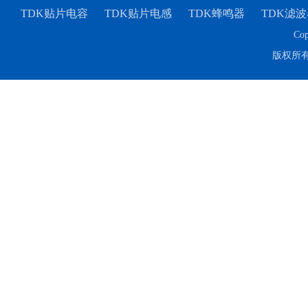
TDK贴片电容
TDK贴片电感
TDK蜂鸣器
TDK滤波
Cop
版权所
TDK-EPCOS热敏电阻 B57351V5103H060