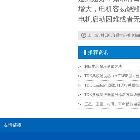
增大，电机容易烧毁
电机启动困难或者无
上一篇:
村田电容通常起着电极的
推荐资讯
村田电容GRM31CR61E335KA88L
村田电容耐压测试方法
TDK共模滤波器（ACT45B型）
TDK共模滤波器型号命名方法详
三星、国巨、村田、TDK贴片电
友情链接
TDK车规电容CGA9P3X7S2A156MT0Y0N