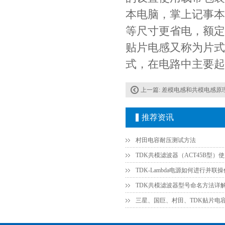
本电脑，掌上记事本
等尺寸更省电，额定
贴片电感又称为片式
式，在电路中主要起
村田电容GRM31CR61E335KA88L
上一篇:
差模电感和共模电感原理及
推荐资讯
村田电容耐压测试方法
TDK共模滤波器（ACT45B型）
TDK共模滤波器型号命名方法详
三星、国巨、村田、TDK贴片电
TDK车规电容CGA9P3X7S2A156MT0Y0N