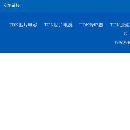
友情链接
TDK贴片电容
TDK贴片电感
TDK蜂鸣器
TDK滤波
Cop
版权所
TDK-EPCOS热敏电阻 B57351V5103H060
TDK车规电容CGA4J1X7R1E475KT0Y0E