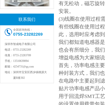
有无松动，磁芯旋转
安装。
(3)线圈在使用过
联系我们
有些线圈在使用过程
全国咨询热线：
村田电感LQW15AN47NG80D
此，选用时应考虑到
0755-23282269
我们都知道电感器是
深圳市智成电子有限公司
也会有所细分，我们
电话：
0755-23282269
传真：
0755-23283709
增益电感为大家细说
手机：
13510639094
首先，功率电感主要
邮箱：
4254731@qq.com
种封装方式，我们也
地址：
深圳市宝安区西乡镇桃源大
厦B座302
在电路中主要起到滤
贴片功率电感产品小
村田电容GRM31CR71C106KAC7L
用于回流焊SMT工
的设置使用载带包装