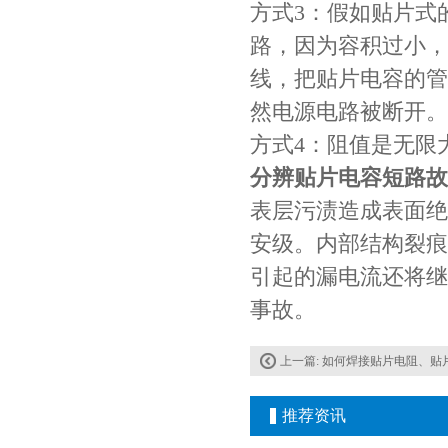
方式3：假如贴片式
路，因为容积过小，
线，把贴片电容的管
然电源电路被断开。
方式4：阻值是无限
分辨贴片电容短路故
表层污渍造成表面绝
村田电容GRM31CR61E335KA88L
安级。内部结构裂痕
引起的漏电流还将继
事故。
上一篇:
如何焊接贴片电阻、贴
推荐资讯
TDK车规电容CGA9P3X7S2A156MT0Y0N