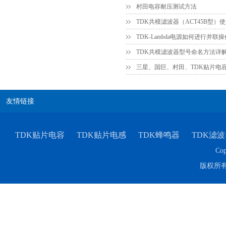
村田电容耐压测试方法
TDK共模滤波器（ACT45B型）
TDK共模滤波器型号命名方法详
三星、国巨、村田、TDK贴片电
友情链接
TDK-EPCOS热敏电阻 B57351V5103H060
TDK贴片电容
TDK贴片电感
TDK蜂鸣器
TDK滤波
Cop
版权所